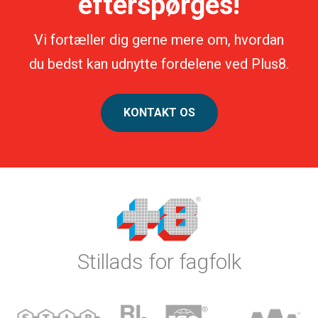
efterspørges!
Vi fortæller dig gerne mere om, hvordan
du bedst kan udnytte fordelene ved Plus8.
KONTAKT OS
Stillads for fagfolk