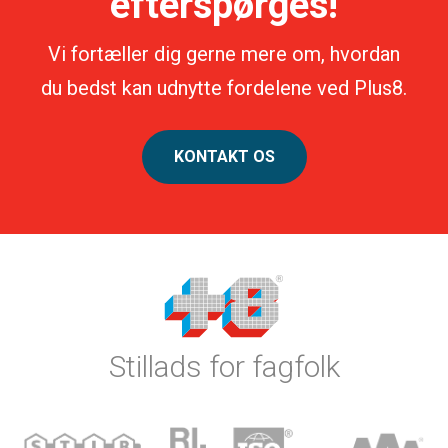
efterspørges!
Vi fortæller dig gerne mere om, hvordan
du bedst kan udnytte fordelene ved Plus8.
KONTAKT OS
Stillads for fagfolk