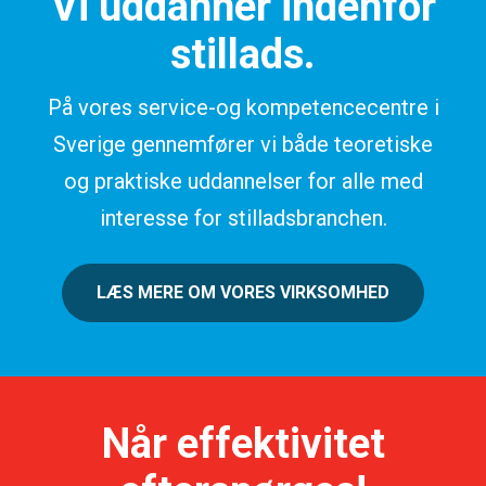
Vi uddanner indenfor
stillads.
På vores service-og kompetencecentre i
Sverige gennemfører vi både teoretiske
og praktiske uddannelser for alle med
interesse for stilladsbranchen.
LÆS MERE OM VORES VIRKSOMHED
Når effektivitet