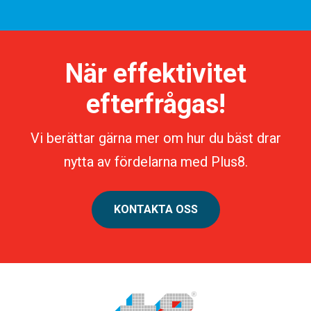
När effektivitet
efterfrågas!
Vi berättar gärna mer om hur du bäst drar
nytta av fördelarna med Plus8.
KONTAKTA OSS